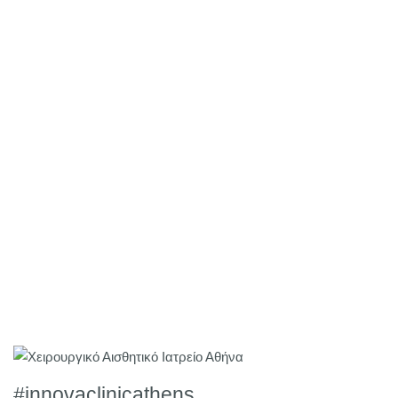
#innovaclinicathens